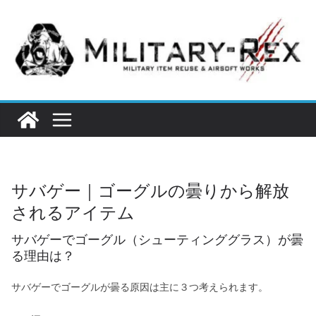
コ
ン
テ
ン
ツ
へ
ス
キ
ッ
サバゲー｜ゴーグルの曇りから解放
プ
されるアイテム
サバゲーでゴーグル（シューティンググラス）が曇
る理由は？
サバゲーでゴーグルが曇る原因は主に３つ考えられます。