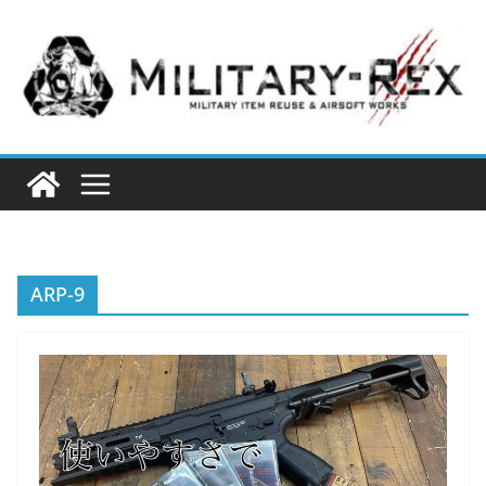
コ
ン
テ
ン
ツ
へ
ス
キ
ッ
プ
ARP-9