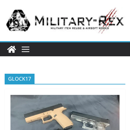
コ
ン
テ
ン
ツ
へ
ス
キ
ッ
プ
GLOCK17