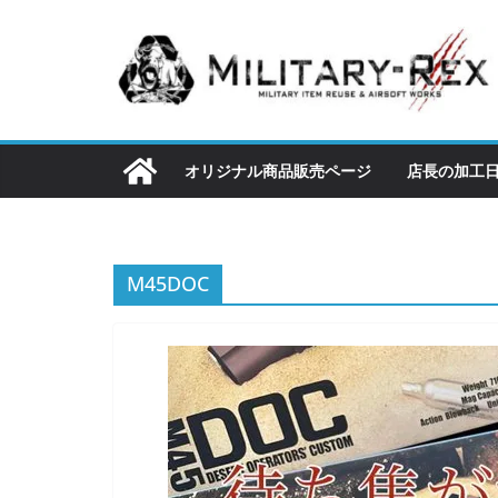
コ
ン
テ
ン
ツ
へ
オリジナル商品販売ページ
店長の加工
ス
キ
ッ
M45DOC
プ