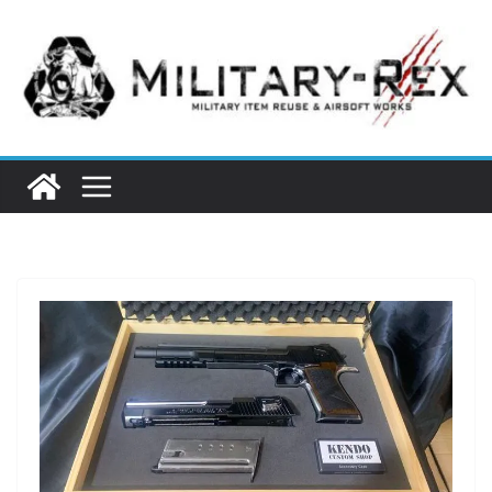
コ
ン
テ
ン
ツ
へ
ス
キ
ッ
プ