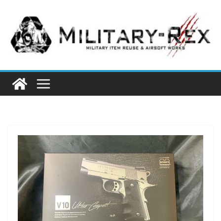
コ
ン
テ
ン
ツ
へ
ス
キ
ッ
プ