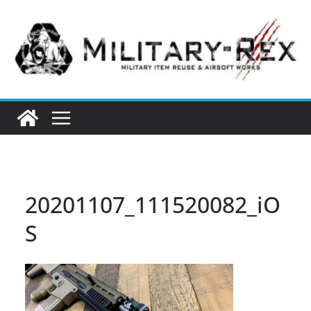
コ
ン
テ
ン
ツ
へ
ス
キ
ッ
プ
20201107_111520082_iO
S