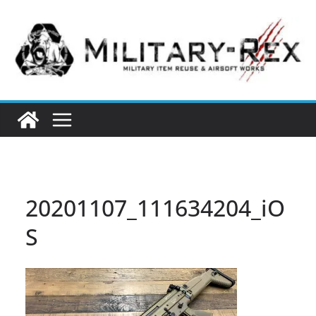
コ
ン
テ
ン
ツ
へ
ス
キ
ッ
プ
20201107_111634204_iO
S