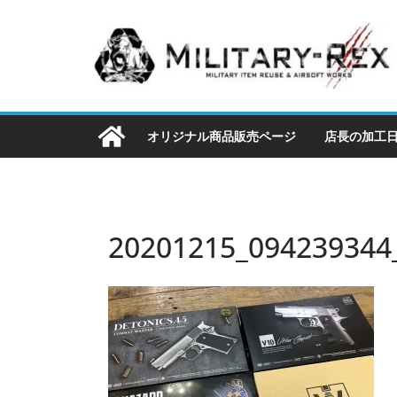
コ
ン
テ
ン
ツ
へ
オリジナル商品販売ページ
店長の加工
ス
キ
ッ
プ
20201215_094239344