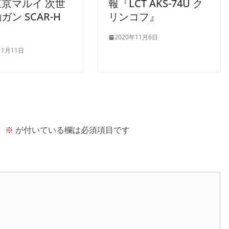
京マルイ 次世
報『LCT AKS-74U ク
ガン SCAR-H
リンコフ』
2020年11月6日
11月11日
。
※
が付いている欄は必須項目です