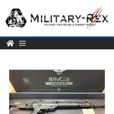
コ
ン
テ
ン
ツ
へ
ス
キ
ッ
プ