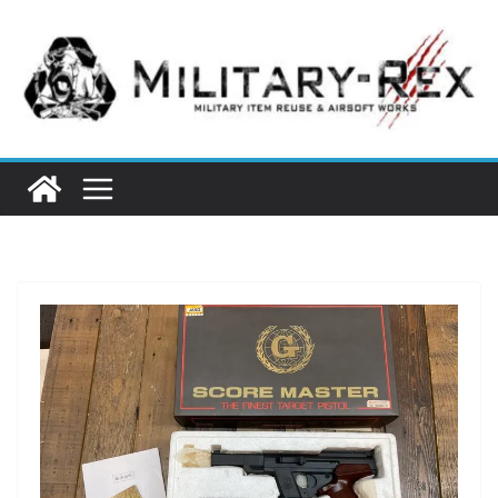
コ
ン
テ
ン
ツ
へ
ス
キ
ッ
プ