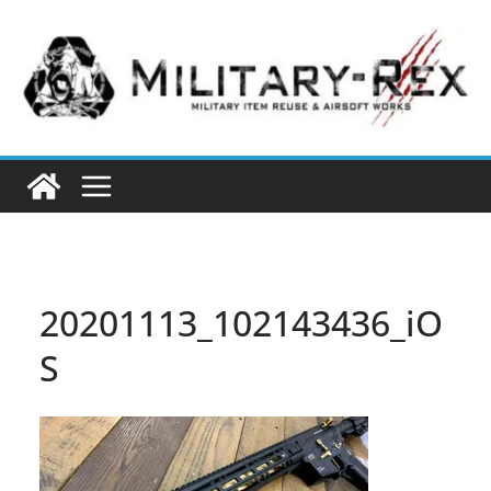
コ
ン
テ
ン
ツ
へ
ス
キ
ッ
プ
20201113_102143436_iO
S