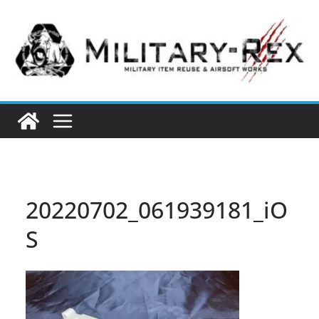
コ
ン
テ
ン
ツ
へ
ス
キ
ッ
プ
20220702_061939181_iO
S