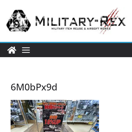
コ
ン
テ
ン
ツ
へ
ス
キ
ッ
プ
6M0bPx9d