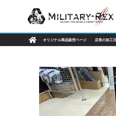
コ
ン
テ
ン
ツ
へ
オリジナル商品販売ページ
店長の加工
ス
キ
ッ
プ