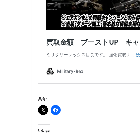
共有:
いいね: