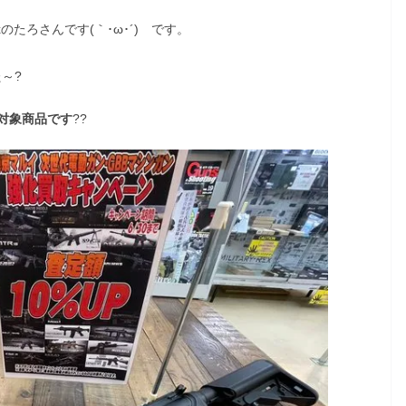
xのたろさんです(｀･ω･´)ゞです。
～?
対象商品です
??