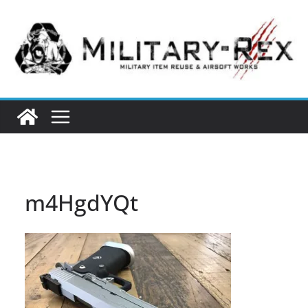
コ
ン
テ
ン
ツ
へ
ス
キ
ッ
プ
m4HgdYQt