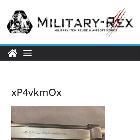
コ
ン
テ
ン
ツ
へ
ス
キ
ッ
プ
xP4vkmOx