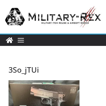
コ
ン
テ
ン
ツ
へ
ス
キ
ッ
プ
3So_jTUi