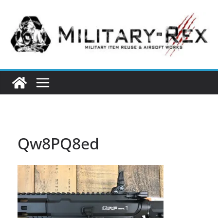
コ
ン
テ
ン
ツ
へ
ス
キ
ッ
プ
Qw8PQ8ed