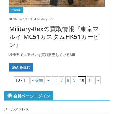
買取情報
2020年7月17日
Military-Rex
Military-Rexの買取情報『東京マ
ルイ MC51カスタムHK51カービ
ン』
埼玉県でエアガンを買取販売しているMil
続きを読む
10 / 11
« 先頭
«
...
7
8
9
10
11
»
会員ページログイン
メールアドレス