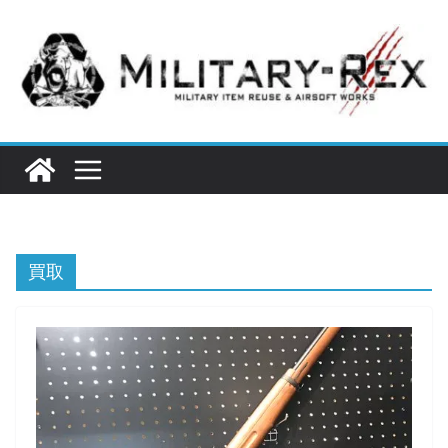
コ
ン
テ
ン
ツ
へ
ス
キ
ッ
プ
買取