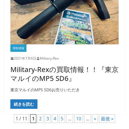
買取情報
2021年7月6日
Military-Rex
Military-Rexの買取情報！！『東京
マルイのMP5 SD6』
東京マルイのMP5 SD6お売りいただき
続きを読む
1 / 11
1
2
3
4
5
...
10
...
»
最後 »