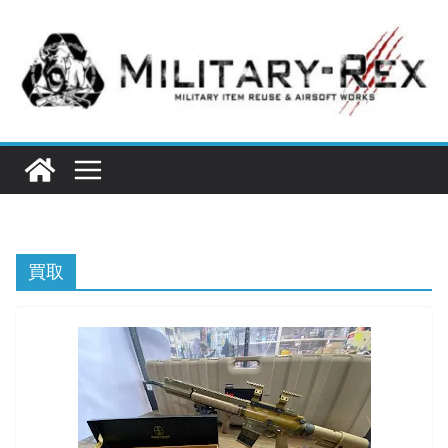
コ
ン
テ
ン
ツ
へ
ス
キ
ッ
プ
買取