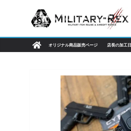
コ
ン
テ
ン
ツ
へ
オリジナル商品販売ページ
店長の加工
ス
キ
ッ
プ