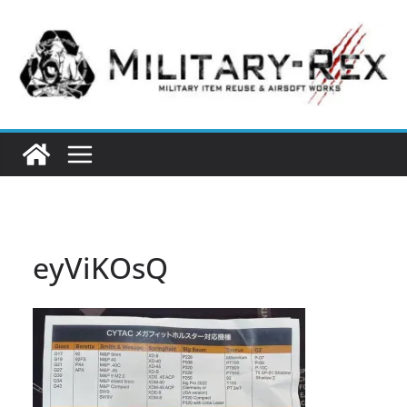
コ
ン
テ
ン
ツ
へ
ス
キ
ッ
プ
eyViKOsQ