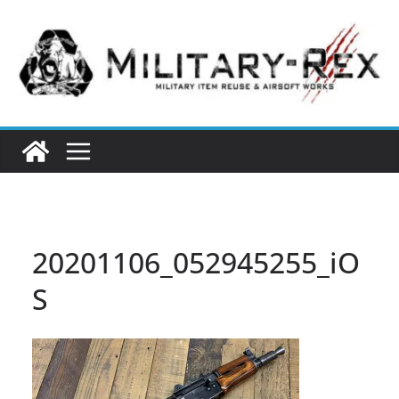
コ
ン
テ
ン
ツ
へ
ス
キ
ッ
プ
20201106_052945255_iO
S