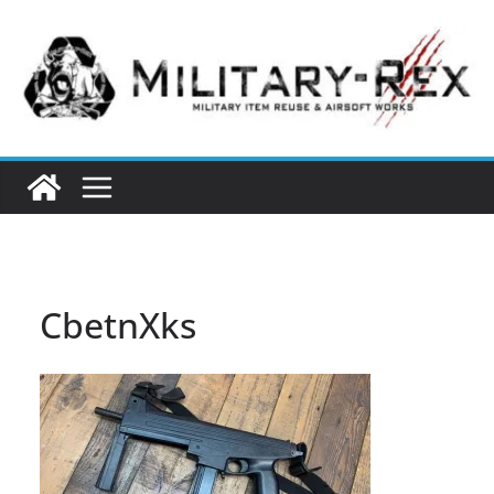
コ
ン
テ
ン
ツ
へ
ス
キ
ッ
プ
CbetnXks