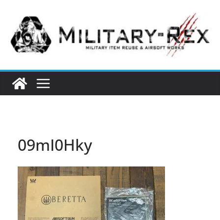
コ
ン
テ
ン
ツ
へ
ス
キ
ッ
プ
09mI0Hky