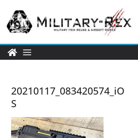
コ
ン
テ
ン
ツ
へ
ス
キ
ッ
プ
20210117_083420574_iO
S