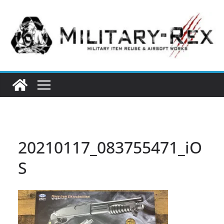
コ
ン
テ
ン
ツ
へ
ス
キ
ッ
プ
20210117_083755471_iO
S