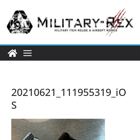
コ
ン
テ
ン
ツ
へ
ス
キ
ッ
プ
20210621_111955319_iO
S