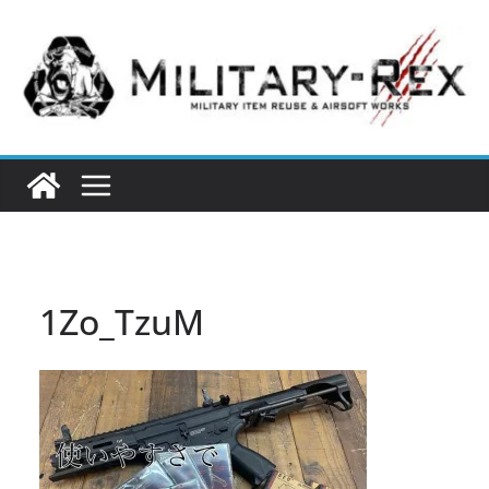
コ
ン
テ
ン
ツ
へ
ス
キ
ッ
プ
1Zo_TzuM