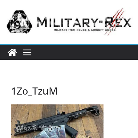
コ
ン
テ
ン
ツ
へ
ス
キ
ッ
プ
1Zo_TzuM