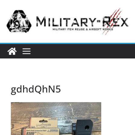
コ
ン
テ
ン
ツ
へ
ス
キ
ッ
プ
gdhdQhN5