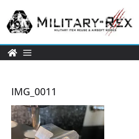
コ
ン
テ
ン
ツ
へ
ス
キ
ッ
プ
IMG_0011