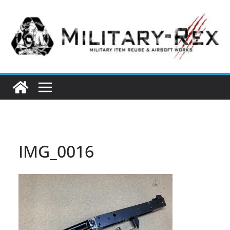
コ
ン
テ
ン
ツ
へ
ス
キ
ッ
プ
IMG_0016