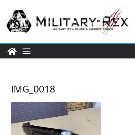
コ
ン
テ
ン
ツ
へ
ス
キ
ッ
プ
IMG_0018