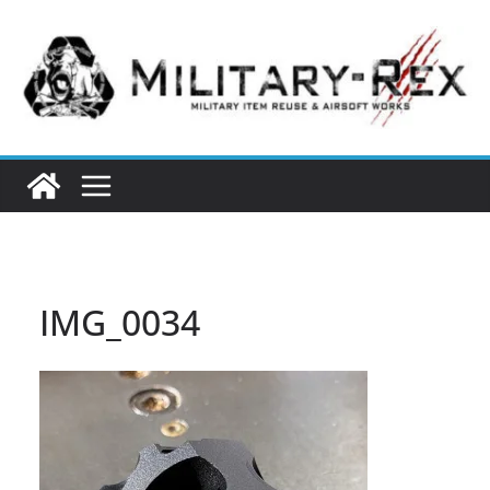
コ
ン
テ
ン
ツ
へ
ス
キ
ッ
プ
IMG_0034