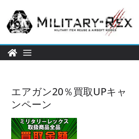
コ
ン
テ
ン
ツ
へ
ス
キ
ッ
プ
エアガン20％買取UPキャ
ンペーン