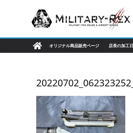
コ
ン
テ
ン
ツ
へ
オリジナル商品販売ページ
店長の加工
ス
キ
ッ
プ
20220702_062323252