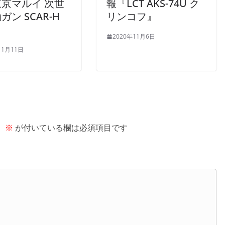
京マルイ 次世
報『LCT AKS-74U ク
ガン SCAR-H
リンコフ』
2020年11月6日
11月11日
。
※
が付いている欄は必須項目です