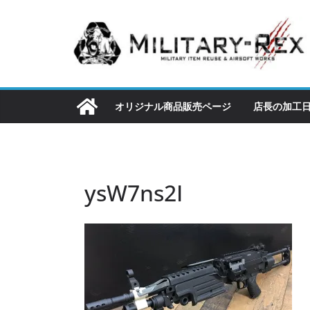
コ
ン
テ
ン
ツ
へ
オリジナル商品販売ページ
店長の加工
ス
キ
ッ
プ
ysW7ns2I