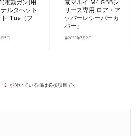
A1(電動ガン)用
京マルイ M4 GBBシ
ジナルタペット
リーズ専用 ロア・ア
ト ”Fue（フ
ッパーレシーバーカ
』
バー』
8月5日
2022年7月2日
。
※
が付いている欄は必須項目です