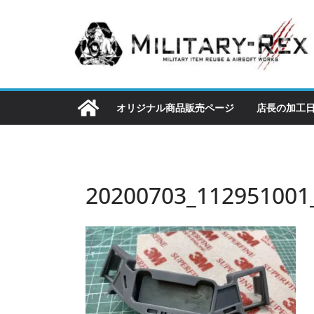
コ
ン
テ
ン
ツ
へ
オリジナル商品販売ページ
店長の加工
ス
キ
ッ
プ
20200703_112951001