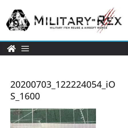
コ
ン
テ
ン
ツ
へ
ス
キ
ッ
プ
20200703_122224054_iO
S_1600