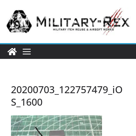
コ
ン
テ
ン
ツ
へ
ス
キ
ッ
プ
20200703_122757479_iO
S_1600