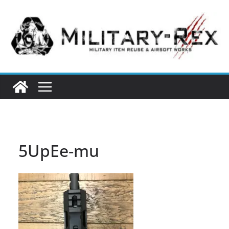
コ
ン
テ
ン
ツ
へ
ス
キ
ッ
プ
5UpEe-mu