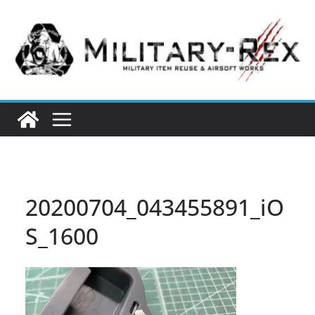
コ
ン
テ
ン
ツ
へ
ス
キ
ッ
プ
20200704_043455891_iO
S_1600