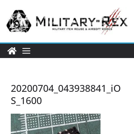
コ
ン
テ
ン
ツ
へ
ス
キ
ッ
プ
20200704_043938841_iO
S_1600