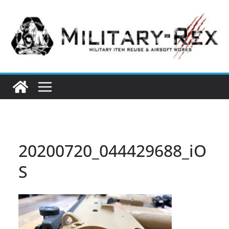
コ
ン
テ
ン
ツ
へ
ス
キ
ッ
プ
20200720_044429688_iO
S