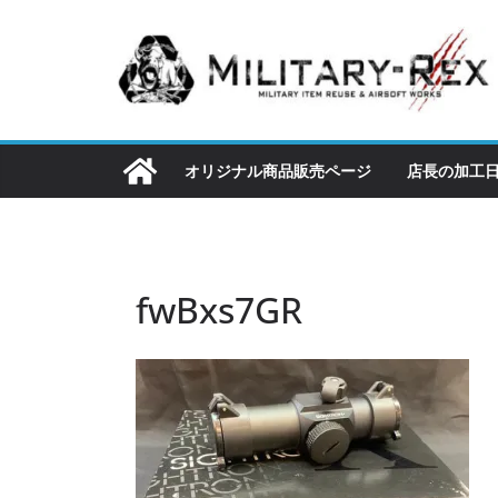
コ
ン
テ
ン
ツ
へ
オリジナル商品販売ページ
店長の加工
ス
キ
ッ
プ
fwBxs7GR