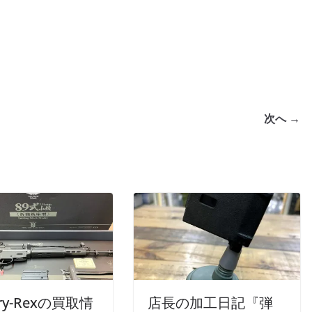
次へ →
tary-Rexの買取情
店長の加工日記『弾