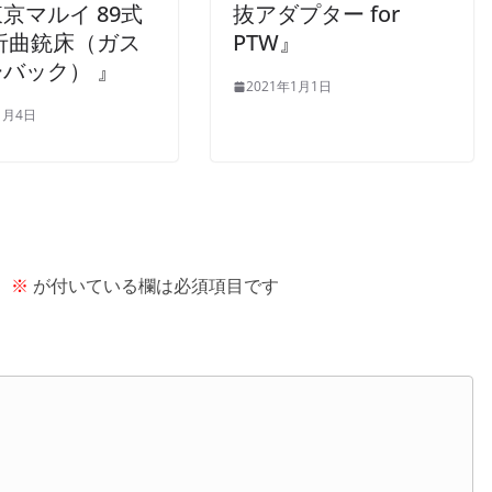
京マルイ 89式
抜アダプター for
折曲銃床（ガス
PTW』
バック） 』
2021年1月1日
1月4日
。
※
が付いている欄は必須項目です