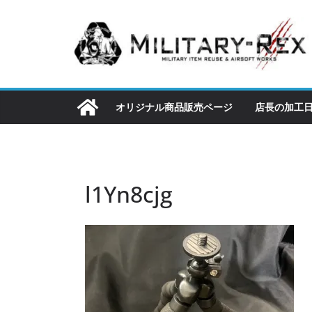
コ
ン
テ
ン
ツ
へ
オリジナル商品販売ページ
店長の加工
ス
キ
ッ
プ
l1Yn8cjg