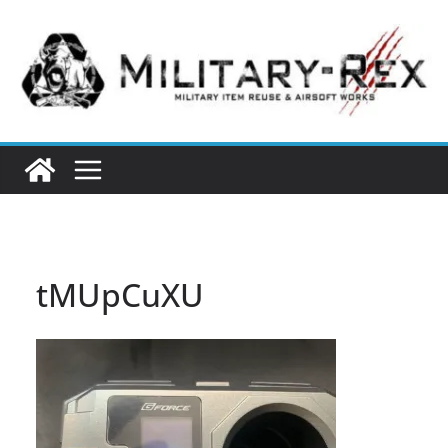
コ
ン
テ
ン
ツ
へ
ス
キ
ッ
プ
tMUpCuXU