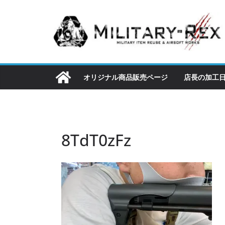
コ
ン
テ
ン
ツ
へ
オリジナル商品販売ページ
店長の加工
ス
キ
ッ
プ
8TdT0zFz