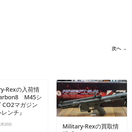
次へ →
tary-Rexの入荷情
rbon8 M45シ
 CO2マガジン
T-レンチ』
8月20日
Military-Rexの買取情