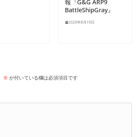
報『G&G ARP9
BattleShipGray』
2020年8月19日
。
※
が付いている欄は必須項目です